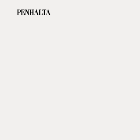
Vestidos de Noiva e Fatos de Noivo em Lisboa — Penhalta Identidad