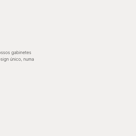
ossos gabinetes
esign único, numa